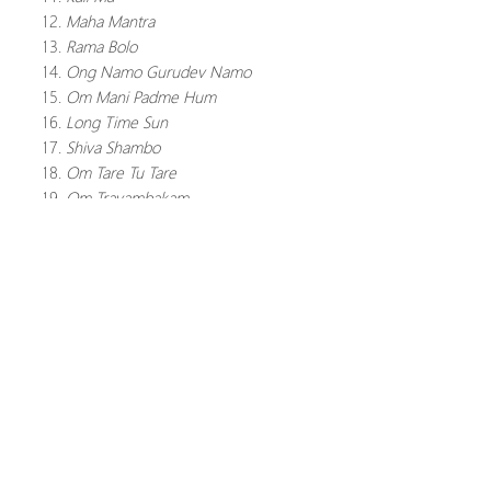
Maha Mantra
Rama Bolo
Ong Namo Gurudev Namo
Om Mani Padme Hum
Long Time Sun
Shiva Shambo
Om Tare Tu Tare
Om Trayambakam
Mere Gurudev
Ähnliche
Produkte