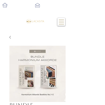
Ludwigsburg
info@lacasita-life.de