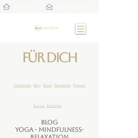
Ludwigsburg
info@lacasita-life.de
Für Dich
Downloads
Blog
Musik
Newsletter
Podcast
Retreat
Bibliothek
Blog
Yoga - Mindfulness-
Relaxation