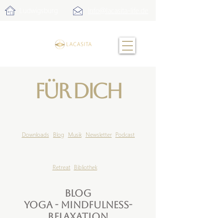
Ludwigsburg
info@lacasita-life.de
Für Dich
Downloads
Blog
Musik
Newsletter
Podcast
Retreat
Bibliothek
Blog
Yoga - Mindfulness-
Relaxation