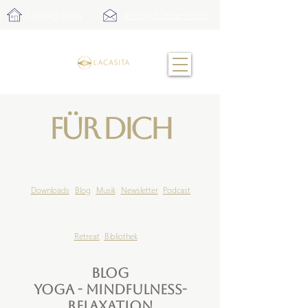
Ludwigsburg
info@lacasita-life.de
Für Dich
Downloads
Blog
Musik
Newsletter
Podcast
Retreat
Bibliothek
Blog
Yoga - Mindfulness-
Relaxation